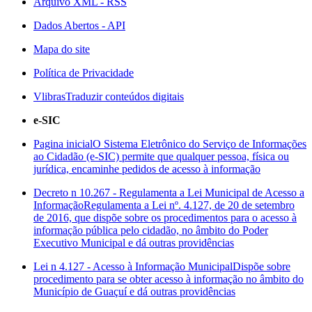
Arquivo XML - RSS
Dados Abertos - API
Mapa do site
Política de Privacidade
Vlibras
Traduzir conteúdos digitais
e-SIC
Pagina inicial
O Sistema Eletrônico do Serviço de Informações
ao Cidadão (e-SIC) permite que qualquer pessoa, física ou
jurídica, encaminhe pedidos de acesso à informação
Decreto n 10.267 - Regulamenta a Lei Municipal de Acesso a
Informação
Regulamenta a Lei nº. 4.127, de 20 de setembro
de 2016, que dispõe sobre os procedimentos para o acesso à
informação pública pelo cidadão, no âmbito do Poder
Executivo Municipal e dá outras providências
Lei n 4.127 - Acesso à Informação Municipal
Dispõe sobre
procedimento para se obter acesso à informação no âmbito do
Município de Guaçuí e dá outras providências