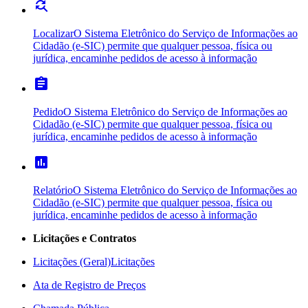
find_replace
Localizar
O Sistema Eletrônico do Serviço de Informações ao
Cidadão (e-SIC) permite que qualquer pessoa, física ou
jurídica, encaminhe pedidos de acesso à informação
assignment
Pedido
O Sistema Eletrônico do Serviço de Informações ao
Cidadão (e-SIC) permite que qualquer pessoa, física ou
jurídica, encaminhe pedidos de acesso à informação
poll
Relatório
O Sistema Eletrônico do Serviço de Informações ao
Cidadão (e-SIC) permite que qualquer pessoa, física ou
jurídica, encaminhe pedidos de acesso à informação
Licitações e Contratos
Licitações (Geral)
Licitações
Ata de Registro de Preços