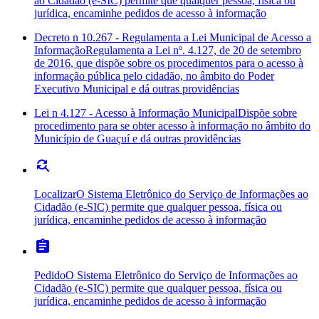
ao Cidadão (e-SIC) permite que qualquer pessoa, física ou
jurídica, encaminhe pedidos de acesso à informação
Decreto n 10.267 - Regulamenta a Lei Municipal de Acesso a
Informação
Regulamenta a Lei nº. 4.127, de 20 de setembro
de 2016, que dispõe sobre os procedimentos para o acesso à
informação pública pelo cidadão, no âmbito do Poder
Executivo Municipal e dá outras providências
Lei n 4.127 - Acesso à Informação Municipal
Dispõe sobre
procedimento para se obter acesso à informação no âmbito do
Município de Guaçuí e dá outras providências
find_replace
Localizar
O Sistema Eletrônico do Serviço de Informações ao
Cidadão (e-SIC) permite que qualquer pessoa, física ou
jurídica, encaminhe pedidos de acesso à informação
assignment
Pedido
O Sistema Eletrônico do Serviço de Informações ao
Cidadão (e-SIC) permite que qualquer pessoa, física ou
jurídica, encaminhe pedidos de acesso à informação