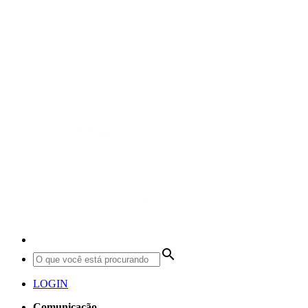
search
LOGIN
Comunicação