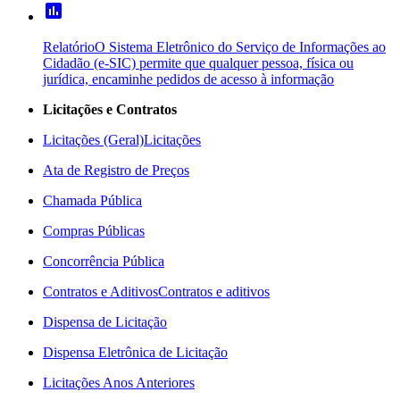
poll
Relatório
O Sistema Eletrônico do Serviço de Informações ao
Cidadão (e-SIC) permite que qualquer pessoa, física ou
jurídica, encaminhe pedidos de acesso à informação
Licitações e Contratos
Licitações (Geral)
Licitações
Ata de Registro de Preços
Chamada Pública
Compras Públicas
Concorrência Pública
Contratos e Aditivos
Contratos e aditivos
Dispensa de Licitação
Dispensa Eletrônica de Licitação
Licitações Anos Anteriores