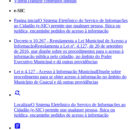
Vlibras
Traduzir conteúdos digitais
e-SIC
Pagina inicial
O Sistema Eletrônico do Serviço de Informações
ao Cidadão (e-SIC) permite que qualquer pessoa, física ou
jurídica, encaminhe pedidos de acesso à informação
Decreto n 10.267 - Regulamenta a Lei Municipal de Acesso a
Informação
Regulamenta a Lei nº. 4.127, de 20 de setembro
de 2016, que dispõe sobre os procedimentos para o acesso à
informação pública pelo cidadão, no âmbito do Poder
Executivo Municipal e dá outras providências
Lei n 4.127 - Acesso à Informação Municipal
Dispõe sobre
procedimento para se obter acesso à informação no âmbito do
Município de Guaçuí e dá outras providências
find_replace
Localizar
O Sistema Eletrônico do Serviço de Informações ao
Cidadão (e-SIC) permite que qualquer pessoa, física ou
jurídica, encaminhe pedidos de acesso à informação
assignment