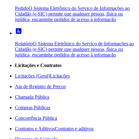
Pedido
O Sistema Eletrônico do Serviço de Informações ao
Cidadão (e-SIC) permite que qualquer pessoa, física ou
jurídica, encaminhe pedidos de acesso à informação
poll
Relatório
O Sistema Eletrônico do Serviço de Informações ao
Cidadão (e-SIC) permite que qualquer pessoa, física ou
jurídica, encaminhe pedidos de acesso à informação
Licitações e Contratos
Licitações (Geral)
Licitações
Ata de Registro de Preços
Chamada Pública
Compras Públicas
Concorrência Pública
Contratos e Aditivos
Contratos e aditivos