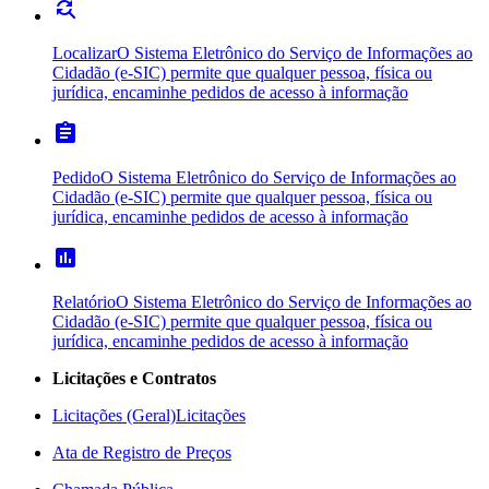
find_replace
Localizar
O Sistema Eletrônico do Serviço de Informações ao
Cidadão (e-SIC) permite que qualquer pessoa, física ou
jurídica, encaminhe pedidos de acesso à informação
assignment
Pedido
O Sistema Eletrônico do Serviço de Informações ao
Cidadão (e-SIC) permite que qualquer pessoa, física ou
jurídica, encaminhe pedidos de acesso à informação
poll
Relatório
O Sistema Eletrônico do Serviço de Informações ao
Cidadão (e-SIC) permite que qualquer pessoa, física ou
jurídica, encaminhe pedidos de acesso à informação
Licitações e Contratos
Licitações (Geral)
Licitações
Ata de Registro de Preços