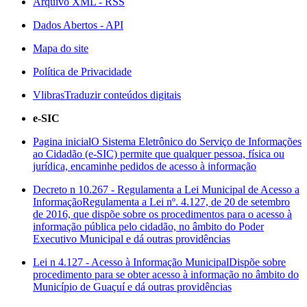
Arquivo XML - RSS
Dados Abertos - API
Mapa do site
Política de Privacidade
Vlibras
Traduzir conteúdos digitais
e-SIC
Pagina inicial
O Sistema Eletrônico do Serviço de Informações
ao Cidadão (e-SIC) permite que qualquer pessoa, física ou
jurídica, encaminhe pedidos de acesso à informação
Decreto n 10.267 - Regulamenta a Lei Municipal de Acesso a
Informação
Regulamenta a Lei nº. 4.127, de 20 de setembro
de 2016, que dispõe sobre os procedimentos para o acesso à
informação pública pelo cidadão, no âmbito do Poder
Executivo Municipal e dá outras providências
Lei n 4.127 - Acesso à Informação Municipal
Dispõe sobre
procedimento para se obter acesso à informação no âmbito do
Município de Guaçuí e dá outras providências