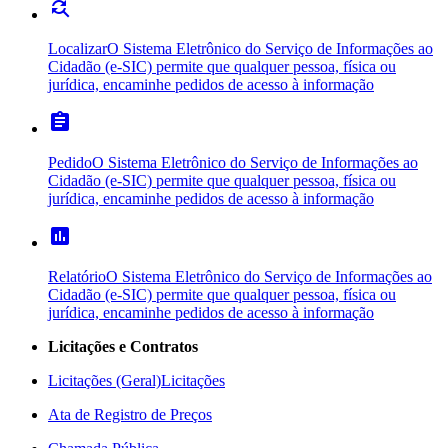
find_replace
Localizar
O Sistema Eletrônico do Serviço de Informações ao
Cidadão (e-SIC) permite que qualquer pessoa, física ou
jurídica, encaminhe pedidos de acesso à informação
assignment
Pedido
O Sistema Eletrônico do Serviço de Informações ao
Cidadão (e-SIC) permite que qualquer pessoa, física ou
jurídica, encaminhe pedidos de acesso à informação
poll
Relatório
O Sistema Eletrônico do Serviço de Informações ao
Cidadão (e-SIC) permite que qualquer pessoa, física ou
jurídica, encaminhe pedidos de acesso à informação
Licitações e Contratos
Licitações (Geral)
Licitações
Ata de Registro de Preços