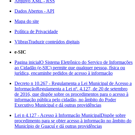
Arquivo XML - RSS
Dados Abertos - API
Mapa do site
Política de Privacidade
Vlibras
Traduzir conteúdos digitais
e-SIC
Pagina inicial
O Sistema Eletrônico do Serviço de Informações
ao Cidadão (e-SIC) permite que qualquer pessoa, física ou
jurídica, encaminhe pedidos de acesso à informação
Decreto n 10.267 - Regulamenta a Lei Municipal de Acesso a
Informação
Regulamenta a Lei nº. 4.127, de 20 de setembro
de 2016, que dispõe sobre os procedimentos para o acesso à
informação pública pelo cidadão, no âmbito do Poder
Executivo Municipal e dá outras providências
Lei n 4.127 - Acesso à Informação Municipal
Dispõe sobre
procedimento para se obter acesso à informação no âmbito do
Município de Guaçuí e dá outras providências