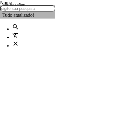
Nome
notificações
Tudo atualizado!
search
format_clear
close