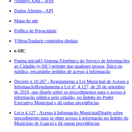
Arquivo XML - RSS
Dados Abertos - API
Mapa do site
Política de Privacidade
Vlibras
Traduzir conteúdos digitais
e-SIC
Pagina inicial
O Sistema Eletrônico do Serviço de Informações
ao Cidadão (e-SIC) permite que qualquer pessoa, física ou
jurídica, encaminhe pedidos de acesso à informação
Decreto n 10.267 - Regulamenta a Lei Municipal de Acesso a
Informação
Regulamenta a Lei nº. 4.127, de 20 de setembro
de 2016, que dispõe sobre os procedimentos para o acesso à
informação pública pelo cidadão, no âmbito do Poder
Executivo Municipal e dá outras providências
Lei n 4.127 - Acesso à Informação Municipal
Dispõe sobre
procedimento para se obter acesso à informação no âmbito do
Município de Guaçuí e dá outras providências