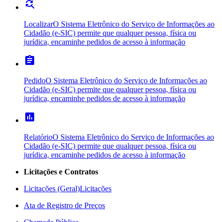
find_replace
Localizar
O Sistema Eletrônico do Serviço de Informações ao
Cidadão (e-SIC) permite que qualquer pessoa, física ou
jurídica, encaminhe pedidos de acesso à informação
assignment
Pedido
O Sistema Eletrônico do Serviço de Informações ao
Cidadão (e-SIC) permite que qualquer pessoa, física ou
jurídica, encaminhe pedidos de acesso à informação
poll
Relatório
O Sistema Eletrônico do Serviço de Informações ao
Cidadão (e-SIC) permite que qualquer pessoa, física ou
jurídica, encaminhe pedidos de acesso à informação
Licitações e Contratos
Licitações (Geral)
Licitações
Ata de Registro de Preços