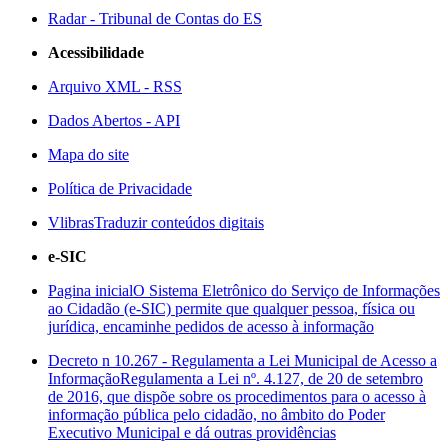
Radar - Tribunal de Contas do ES
Acessibilidade
Arquivo XML - RSS
Dados Abertos - API
Mapa do site
Política de Privacidade
Vlibras
Traduzir conteúdos digitais
e-SIC
Pagina inicial
O Sistema Eletrônico do Serviço de Informações
ao Cidadão (e-SIC) permite que qualquer pessoa, física ou
jurídica, encaminhe pedidos de acesso à informação
Decreto n 10.267 - Regulamenta a Lei Municipal de Acesso a
Informação
Regulamenta a Lei nº. 4.127, de 20 de setembro
de 2016, que dispõe sobre os procedimentos para o acesso à
informação pública pelo cidadão, no âmbito do Poder
Executivo Municipal e dá outras providências