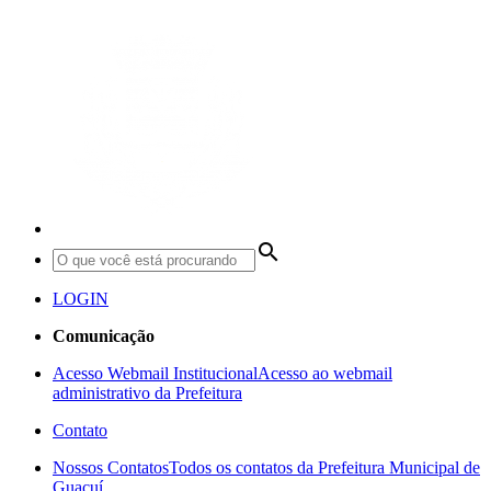
search
LOGIN
Comunicação
Acesso Webmail Institucional
Acesso ao webmail
administrativo da Prefeitura
Contato
Nossos Contatos
Todos os contatos da Prefeitura Municipal de
Guaçuí