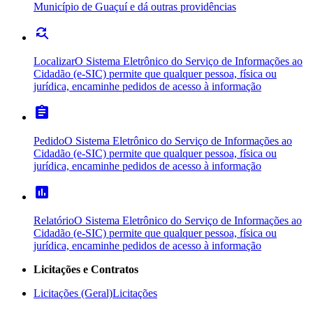
Município de Guaçuí e dá outras providências
find_replace
Localizar
O Sistema Eletrônico do Serviço de Informações ao
Cidadão (e-SIC) permite que qualquer pessoa, física ou
jurídica, encaminhe pedidos de acesso à informação
assignment
Pedido
O Sistema Eletrônico do Serviço de Informações ao
Cidadão (e-SIC) permite que qualquer pessoa, física ou
jurídica, encaminhe pedidos de acesso à informação
poll
Relatório
O Sistema Eletrônico do Serviço de Informações ao
Cidadão (e-SIC) permite que qualquer pessoa, física ou
jurídica, encaminhe pedidos de acesso à informação
Licitações e Contratos
Licitações (Geral)
Licitações