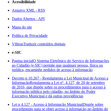
Acessibilidade
Arquivo XML - RSS
Dados Abertos - API
Mapa do site
Política de Privacidade
Vlibras
Traduzir conteúdos digitais
e-SIC
Pagina inicial
O Sistema Eletrônico do Serviço de Informações
ao Cidadão (e-SIC) permite que qualquer pessoa, física ou
jurídica, encaminhe pedidos de acesso à informação
Decreto n 10.267 - Regulamenta a Lei Municipal de Acesso a
Informação
Regulamenta a Lei nº. 4.127, de 20 de setembro
de 2016, que dispõe sobre os procedimentos para o acesso à
informação pública pelo cidadão, no âmbito do Poder
Executivo Municipal e dá outras providências
Lei n 4.127 - Acesso à Informação Municipal
Dispõe sobre
procedimento para se obter acesso à informação no âmbito do