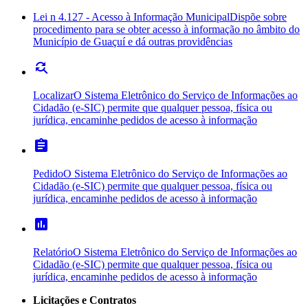
Lei n 4.127 - Acesso à Informação Municipal
Dispõe sobre
procedimento para se obter acesso à informação no âmbito do
Município de Guaçuí e dá outras providências
find_replace
Localizar
O Sistema Eletrônico do Serviço de Informações ao
Cidadão (e-SIC) permite que qualquer pessoa, física ou
jurídica, encaminhe pedidos de acesso à informação
assignment
Pedido
O Sistema Eletrônico do Serviço de Informações ao
Cidadão (e-SIC) permite que qualquer pessoa, física ou
jurídica, encaminhe pedidos de acesso à informação
poll
Relatório
O Sistema Eletrônico do Serviço de Informações ao
Cidadão (e-SIC) permite que qualquer pessoa, física ou
jurídica, encaminhe pedidos de acesso à informação
Licitações e Contratos