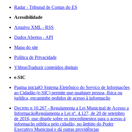
Radar - Tribunal de Contas do ES
Acessibilidade
Arquivo XML - RSS
Dados Abertos - API
Mapa do site
Política de Privacidade
Vlibras
Traduzir conteúdos digitais
e-SIC
Pagina inicial
O Sistema Eletrônico do Serviço de Informações
ao Cidadão (e-SIC) permite que qualquer pessoa, física ou
jurídica, encaminhe pedidos de acesso à informação
Decreto n 10.267 - Regulamenta a Lei Municipal de Acesso a
Informação
Regulamenta a Lei nº. 4.127, de 20 de setembro
de 2016, que dispõe sobre os procedimentos para o acesso à
informação pública pelo cidadão, no âmbito do Poder
Executivo Municipal e dá outras providências