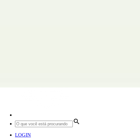
search
LOGIN