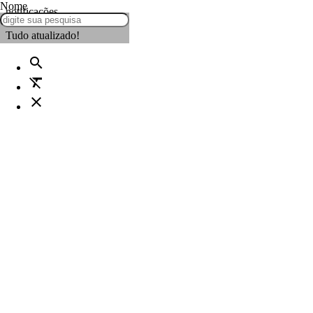
Nome
notificações
Tudo atualizado!
search
format_clear
close