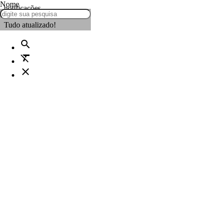
Nome
notificações
Tudo atualizado!
search
format_clear
close