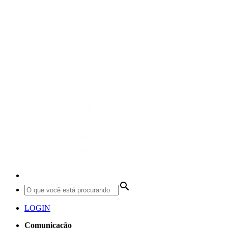
search
LOGIN
Comunicação