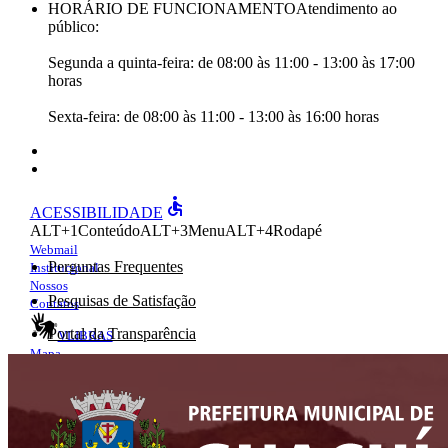
HORÁRIO DE FUNCIONAMENTO
Atendimento ao
público:
Segunda a quinta-feira: de 08:00 às 11:00 - 13:00 às 17:00
horas
Sexta-feira: de 08:00 às 11:00 - 13:00 às 16:00 horas
accessible
ACESSIBILIDADE
ALT+1
Conteúdo
ALT+3
Menu
ALT+4
Rodapé
Webmail
Perguntas Frequentes
Institucional
Nossos
Pesquisas de Satisfação
Contatos
Portal da Transparência
VLIBRAS
Mapa
e-Ouv
do site
Dados
e-Sic
abertos
ARQUIVO XML
Acompanhamento de Obras Públicas
RSS