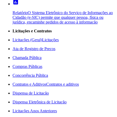
poll
Relatório
O Sistema Eletrônico do Serviço de Informações ao
Cidadão (e-SIC) permite que qualquer pessoa, física ou
jurídica, encaminhe pedidos de acesso à informação
Licitações e Contratos
Licitações (Geral)
Licitações
Ata de Registro de Preços
Chamada Pública
Compras Públicas
Concorrência Pública
Contratos e Aditivos
Contratos e aditivos
Dispensa de Licitação
Dispensa Eletrônica de Licitação
Licitações Anos Anteriores