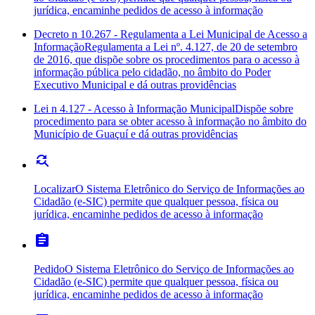
jurídica, encaminhe pedidos de acesso à informação
Decreto n 10.267 - Regulamenta a Lei Municipal de Acesso a
Informação
Regulamenta a Lei nº. 4.127, de 20 de setembro
de 2016, que dispõe sobre os procedimentos para o acesso à
informação pública pelo cidadão, no âmbito do Poder
Executivo Municipal e dá outras providências
Lei n 4.127 - Acesso à Informação Municipal
Dispõe sobre
procedimento para se obter acesso à informação no âmbito do
Município de Guaçuí e dá outras providências
find_replace
Localizar
O Sistema Eletrônico do Serviço de Informações ao
Cidadão (e-SIC) permite que qualquer pessoa, física ou
jurídica, encaminhe pedidos de acesso à informação
assignment
Pedido
O Sistema Eletrônico do Serviço de Informações ao
Cidadão (e-SIC) permite que qualquer pessoa, física ou
jurídica, encaminhe pedidos de acesso à informação