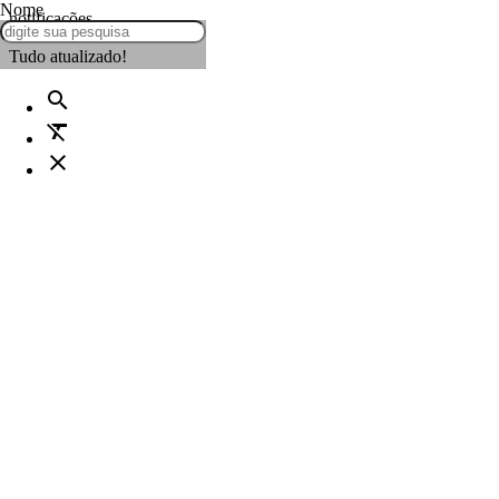
Nome
notificações
Tudo atualizado!
search
format_clear
close