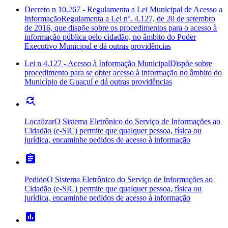
Decreto n 10.267 - Regulamenta a Lei Municipal de Acesso a
Informação
Regulamenta a Lei nº. 4.127, de 20 de setembro
de 2016, que dispõe sobre os procedimentos para o acesso à
informação pública pelo cidadão, no âmbito do Poder
Executivo Municipal e dá outras providências
Lei n 4.127 - Acesso à Informação Municipal
Dispõe sobre
procedimento para se obter acesso à informação no âmbito do
Município de Guaçuí e dá outras providências
find_replace
Localizar
O Sistema Eletrônico do Serviço de Informações ao
Cidadão (e-SIC) permite que qualquer pessoa, física ou
jurídica, encaminhe pedidos de acesso à informação
assignment
Pedido
O Sistema Eletrônico do Serviço de Informações ao
Cidadão (e-SIC) permite que qualquer pessoa, física ou
jurídica, encaminhe pedidos de acesso à informação
poll