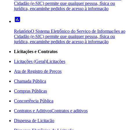
Cidadão (e-SIC) permite que qualquer pessoa, física ou
jurídica, encaminhe pedidos de acesso à informação
poll
Relatório
O Sistema Eletrônico do Serviço de Informações ao
Cidadão (e-SIC) permite que qualquer pessoa, física ou
jurídica, encaminhe pedidos de acesso à informação
Licitações e Contratos
Licitações (Geral)
Licitações
Ata de Registro de Preços
Chamada Pública
Compras Públicas
Concorrência Pública
Contratos e Aditivos
Contratos e aditivos
Dispensa de Licitação