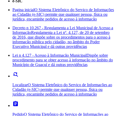
e-SIC
Pagina inicial
O Sistema Eletrônico do Serviço de Informações
ao Cidadão (e-SIC) permite que qualquer pessoa, física ou
jurídica, encaminhe pedidos de acesso à informação
Decreto n 10.267 - Regulamenta a Lei Municipal de Acesso a
Informação
Regulamenta a Lei nº. 4.127, de 20 de setembro
de 2016, que dispõe sobre os procedimentos para o acesso à
informação pública pelo cidadão, no âmbito do Poder
Executivo Municipal e dá outras providências
Lei n 4.127 - Acesso à Informação Municipal
Dispõe sobre
procedimento para se obter acesso à informação no âmbito do
Município de Guaçuí e dá outras providências
find_replace
Localizar
O Sistema Eletrônico do Serviço de Informações ao
Cidadão (e-SIC) permite que qualquer pessoa, física ou
jurídica, encaminhe pedidos de acesso à informação
assignment
Pedido
O Sistema Eletrônico do Serviço de Informações ao