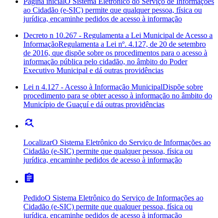
Pagina inicial
O Sistema Eletrônico do Serviço de Informações
ao Cidadão (e-SIC) permite que qualquer pessoa, física ou
jurídica, encaminhe pedidos de acesso à informação
Decreto n 10.267 - Regulamenta a Lei Municipal de Acesso a
Informação
Regulamenta a Lei nº. 4.127, de 20 de setembro
de 2016, que dispõe sobre os procedimentos para o acesso à
informação pública pelo cidadão, no âmbito do Poder
Executivo Municipal e dá outras providências
Lei n 4.127 - Acesso à Informação Municipal
Dispõe sobre
procedimento para se obter acesso à informação no âmbito do
Município de Guaçuí e dá outras providências
find_replace
Localizar
O Sistema Eletrônico do Serviço de Informações ao
Cidadão (e-SIC) permite que qualquer pessoa, física ou
jurídica, encaminhe pedidos de acesso à informação
assignment
Pedido
O Sistema Eletrônico do Serviço de Informações ao
Cidadão (e-SIC) permite que qualquer pessoa, física ou
jurídica, encaminhe pedidos de acesso à informação