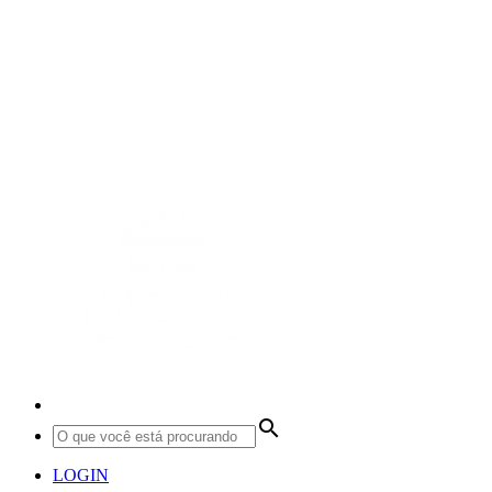
search
LOGIN