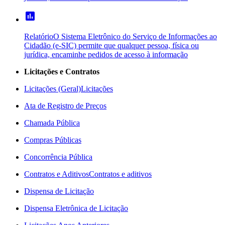
poll
Relatório
O Sistema Eletrônico do Serviço de Informações ao
Cidadão (e-SIC) permite que qualquer pessoa, física ou
jurídica, encaminhe pedidos de acesso à informação
Licitações e Contratos
Licitações (Geral)
Licitações
Ata de Registro de Preços
Chamada Pública
Compras Públicas
Concorrência Pública
Contratos e Aditivos
Contratos e aditivos
Dispensa de Licitação
Dispensa Eletrônica de Licitação