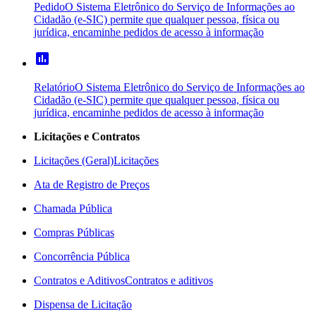
Pedido
O Sistema Eletrônico do Serviço de Informações ao
Cidadão (e-SIC) permite que qualquer pessoa, física ou
jurídica, encaminhe pedidos de acesso à informação
poll
Relatório
O Sistema Eletrônico do Serviço de Informações ao
Cidadão (e-SIC) permite que qualquer pessoa, física ou
jurídica, encaminhe pedidos de acesso à informação
Licitações e Contratos
Licitações (Geral)
Licitações
Ata de Registro de Preços
Chamada Pública
Compras Públicas
Concorrência Pública
Contratos e Aditivos
Contratos e aditivos
Dispensa de Licitação