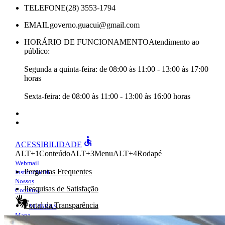
TELEFONE
(28) 3553-1794
EMAIL
governo.guacui@gmail.com
HORÁRIO DE FUNCIONAMENTO
Atendimento ao
público:
Segunda a quinta-feira: de 08:00 às 11:00 - 13:00 às 17:00
horas
Sexta-feira: de 08:00 às 11:00 - 13:00 às 16:00 horas
accessible
ACESSIBILIDADE
ALT+1
Conteúdo
ALT+3
Menu
ALT+4
Rodapé
Webmail
Perguntas Frequentes
Institucional
Nossos
Pesquisas de Satisfação
Contatos
Portal da Transparência
VLIBRAS
Mapa
e-Ouv
do site