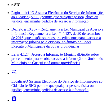
e-SIC
Pagina inicial
O Sistema Eletrônico do Serviço de Informações
ao Cidadão (e-SIC) permite que qualquer pessoa, física ou
jurídica, encaminhe pedidos de acesso à informação
Decreto n 10.267 - Regulamenta a Lei Municipal de Acesso a
Informação
Regulamenta a Lei nº. 4.127, de 20 de setembro
de 2016, que dispõe sobre os procedimentos para o acesso à
informação pública pelo cidadão, no âmbito do Poder
Executivo Municipal e dá outras providências
Lei n 4.127 - Acesso à Informação Municipal
Dispõe sobre
procedimento para se obter acesso à informação no âmbito do
Município de Guaçuí e dá outras providências
find_replace
Localizar
O Sistema Eletrônico do Serviço de Informações ao
Cidadão (e-SIC) permite que qualquer pessoa, física ou
jurídica, encaminhe pedidos de acesso à informação
assignment