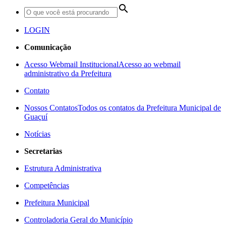
search
LOGIN
Comunicação
Acesso Webmail Institucional
Acesso ao webmail
administrativo da Prefeitura
Contato
Nossos Contatos
Todos os contatos da Prefeitura Municipal de
Guaçuí
Notícias
Secretarias
Estrutura Administrativa
Competências
Prefeitura Municipal
Controladoria Geral do Município