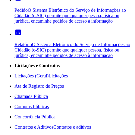
Pedido
O Sistema Eletrônico do Serviço de Informações ao
Cidadão (e-SIC) permite que qualquer pessoa, física ou
jurídica, encaminhe pedidos de acesso à informação
poll
Relatório
O Sistema Eletrônico do Serviço de Informações ao
Cidadão (e-SIC) permite que qualquer pessoa, física ou
jurídica, encaminhe pedidos de acesso à informação
Licitações e Contratos
Licitações (Geral)
Licitações
Ata de Registro de Preços
Chamada Pública
Compras Públicas
Concorrência Pública
Contratos e Aditivos
Contratos e aditivos