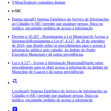
Vlibras
Traduzir conteúdos digitais
e-SIC
Pagina inicial
O Sistema Eletrônico do Serviço de Informações
ao Cidadão (e-SIC) permite que qualquer pessoa, física ou
jurídica, encaminhe pedidos de acesso à informação
Decreto n 10.267 - Regulamenta a Lei Municipal de Acesso a
Informação
Regulamenta a Lei nº. 4.127, de 20 de setembro
de 2016, que dispõe sobre os procedimentos para o acesso à
informação pública pelo cidadão, no âmbito do Poder
Executivo Municipal e dá outras providências
Lei n 4.127 - Acesso à Informação Municipal
Dispõe sobre
procedimento para se obter acesso à informação no âmbito do
Município de Guaçuí e dá outras providências
find_replace
Localizar
O Sistema Eletrônico do Serviço de Informações ao
Cidadão (e-SIC) permite que qualquer pessoa, física ou
jurídica, encaminhe pedidos de acesso à informação
assignment