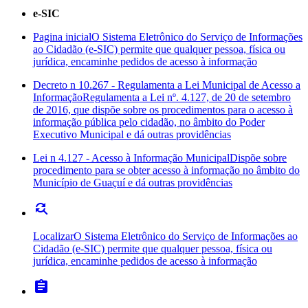
e-SIC
Pagina inicial
O Sistema Eletrônico do Serviço de Informações
ao Cidadão (e-SIC) permite que qualquer pessoa, física ou
jurídica, encaminhe pedidos de acesso à informação
Decreto n 10.267 - Regulamenta a Lei Municipal de Acesso a
Informação
Regulamenta a Lei nº. 4.127, de 20 de setembro
de 2016, que dispõe sobre os procedimentos para o acesso à
informação pública pelo cidadão, no âmbito do Poder
Executivo Municipal e dá outras providências
Lei n 4.127 - Acesso à Informação Municipal
Dispõe sobre
procedimento para se obter acesso à informação no âmbito do
Município de Guaçuí e dá outras providências
find_replace
Localizar
O Sistema Eletrônico do Serviço de Informações ao
Cidadão (e-SIC) permite que qualquer pessoa, física ou
jurídica, encaminhe pedidos de acesso à informação
assignment