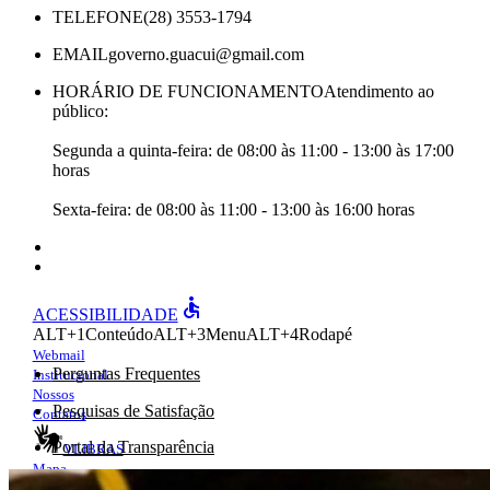
TELEFONE
(28) 3553-1794
EMAIL
governo.guacui@gmail.com
HORÁRIO DE FUNCIONAMENTO
Atendimento ao
público:
Segunda a quinta-feira: de 08:00 às 11:00 - 13:00 às 17:00
horas
Sexta-feira: de 08:00 às 11:00 - 13:00 às 16:00 horas
accessible
ACESSIBILIDADE
ALT+1
Conteúdo
ALT+3
Menu
ALT+4
Rodapé
Webmail
Perguntas Frequentes
Institucional
Nossos
Pesquisas de Satisfação
Contatos
Portal da Transparência
VLIBRAS
Mapa
e-Ouv
do site