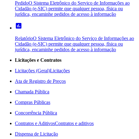
Pedido
O Sistema Eletrônico do Serviço de Informações ao
Cidadão (e-SIC) permite que qualquer pessoa, física ou
jurídica, encaminhe pedidos de acesso à informação
poll
Relatório
O Sistema Eletrônico do Serviço de Informações ao
Cidadão (e-SIC) permite que qualquer pessoa, física ou
jurídica, encaminhe pedidos de acesso à informação
Licitações e Contratos
Licitações (Geral)
Licitações
Ata de Registro de Preços
Chamada Pública
Compras Públicas
Concorrência Pública
Contratos e Aditivos
Contratos e aditivos
Dispensa de Licitação