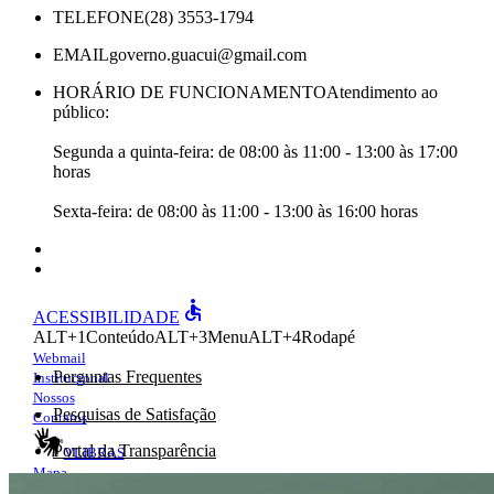
TELEFONE
(28) 3553-1794
EMAIL
governo.guacui@gmail.com
HORÁRIO DE FUNCIONAMENTO
Atendimento ao
público:
Segunda a quinta-feira: de 08:00 às 11:00 - 13:00 às 17:00
horas
Sexta-feira: de 08:00 às 11:00 - 13:00 às 16:00 horas
accessible
ACESSIBILIDADE
ALT+1
Conteúdo
ALT+3
Menu
ALT+4
Rodapé
Webmail
Perguntas Frequentes
Institucional
Nossos
Pesquisas de Satisfação
Contatos
Portal da Transparência
VLIBRAS
Mapa
e-Ouv
do site