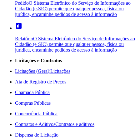
Pedido
O Sistema Eletrônico do Serviço de Informações ao
Cidadão (e-SIC) permite que qualquer pessoa, física ou
jurídica, encaminhe pedidos de acesso à informação
poll
Relatório
O Sistema Eletrônico do Serviço de Informações ao
Cidadão (e-SIC) permite que qualquer pessoa, física ou
jurídica, encaminhe pedidos de acesso à informação
Licitações e Contratos
Licitações (Geral)
Licitações
Ata de Registro de Preços
Chamada Pública
Compras Públicas
Concorrência Pública
Contratos e Aditivos
Contratos e aditivos
Dispensa de Licitação