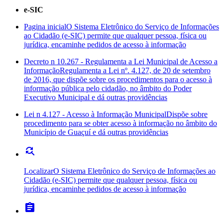
e-SIC
Pagina inicial
O Sistema Eletrônico do Serviço de Informações
ao Cidadão (e-SIC) permite que qualquer pessoa, física ou
jurídica, encaminhe pedidos de acesso à informação
Decreto n 10.267 - Regulamenta a Lei Municipal de Acesso a
Informação
Regulamenta a Lei nº. 4.127, de 20 de setembro
de 2016, que dispõe sobre os procedimentos para o acesso à
informação pública pelo cidadão, no âmbito do Poder
Executivo Municipal e dá outras providências
Lei n 4.127 - Acesso à Informação Municipal
Dispõe sobre
procedimento para se obter acesso à informação no âmbito do
Município de Guaçuí e dá outras providências
find_replace
Localizar
O Sistema Eletrônico do Serviço de Informações ao
Cidadão (e-SIC) permite que qualquer pessoa, física ou
jurídica, encaminhe pedidos de acesso à informação
assignment