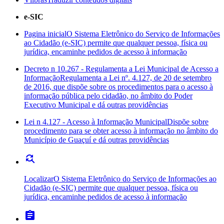
e-SIC
Pagina inicial
O Sistema Eletrônico do Serviço de Informações
ao Cidadão (e-SIC) permite que qualquer pessoa, física ou
jurídica, encaminhe pedidos de acesso à informação
Decreto n 10.267 - Regulamenta a Lei Municipal de Acesso a
Informação
Regulamenta a Lei nº. 4.127, de 20 de setembro
de 2016, que dispõe sobre os procedimentos para o acesso à
informação pública pelo cidadão, no âmbito do Poder
Executivo Municipal e dá outras providências
Lei n 4.127 - Acesso à Informação Municipal
Dispõe sobre
procedimento para se obter acesso à informação no âmbito do
Município de Guaçuí e dá outras providências
find_replace
Localizar
O Sistema Eletrônico do Serviço de Informações ao
Cidadão (e-SIC) permite que qualquer pessoa, física ou
jurídica, encaminhe pedidos de acesso à informação
assignment