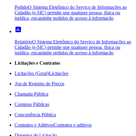
Pedido
O Sistema Eletrônico do Serviço de Informações ao
Cidadão (e-SIC) permite que qualquer pessoa, física ou
jurídica, encaminhe pedidos de acesso à informação
poll
Relatório
O Sistema Eletrônico do Serviço de Informações ao
Cidadão (e-SIC) permite que qualquer pessoa, física ou
jurídica, encaminhe pedidos de acesso à informação
Licitações e Contratos
Licitações (Geral)
Licitações
Ata de Registro de Preços
Chamada Pública
Compras Públicas
Concorrência Pública
Contratos e Aditivos
Contratos e aditivos
Dispensa de Licitação