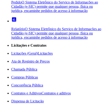
Pedido
O Sistema Eletrônico do Serviço de Informações ao
Cidadão (e-SIC) permite que qualquer pessoa, física ou
jurídica, encaminhe pedidos de acesso à informação
poll
Relatório
O Sistema Eletrônico do Serviço de Informações ao
Cidadão (e-SIC) permite que qualquer pessoa, física ou
jurídica, encaminhe pedidos de acesso à informação
Licitações e Contratos
Licitações (Geral)
Licitações
Ata de Registro de Preços
Chamada Pública
Compras Públicas
Concorrência Pública
Contratos e Aditivos
Contratos e aditivos
Dispensa de Licitação