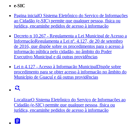
e-SIC
Pagina inicial
O Sistema Eletrônico do Serviço de Informações
ao Cidadão (e-SIC) permite que qualquer pessoa, física ou
jurídica, encaminhe pedidos de acesso à informação
Decreto n 10.267 - Regulamenta a Lei Municipal de Acesso a
Informação
Regulamenta a Lei nº. 4.127, de 20 de setembro
de 2016, que dispõe sobre os procedimentos para o acesso à
informação pública pelo cidadão, no âmbito do Poder
Executivo Municipal e dá outras providências
Lei n 4.127 - Acesso à Informação Municipal
Dispõe sobre
procedimento para se obter acesso à informação no âmbito do
Município de Guaçuí e dá outras providências
find_replace
Localizar
O Sistema Eletrônico do Serviço de Informações ao
Cidadão (e-SIC) permite que qualquer pessoa, física ou
jurídica, encaminhe pedidos de acesso à informação
assignment