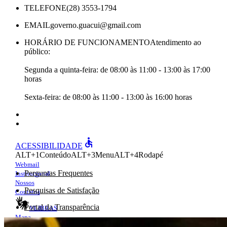
TELEFONE
(28) 3553-1794
EMAIL
governo.guacui@gmail.com
HORÁRIO DE FUNCIONAMENTO
Atendimento ao
público:
Segunda a quinta-feira: de 08:00 às 11:00 - 13:00 às 17:00
horas
Sexta-feira: de 08:00 às 11:00 - 13:00 às 16:00 horas
accessible
ACESSIBILIDADE
ALT+1
Conteúdo
ALT+3
Menu
ALT+4
Rodapé
Webmail
Perguntas Frequentes
Institucional
Nossos
Pesquisas de Satisfação
Contatos
Portal da Transparência
VLIBRAS
Mapa
e-Ouv
do site