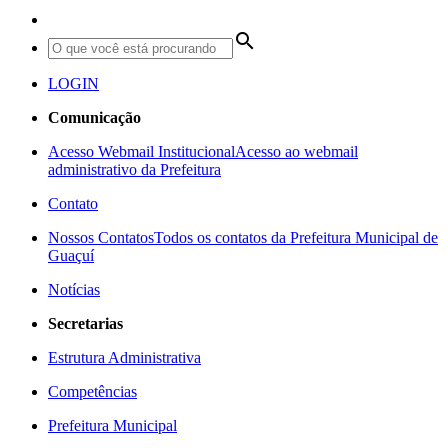
search
LOGIN
Comunicação
Acesso Webmail Institucional
Acesso ao webmail
administrativo da Prefeitura
Contato
Nossos Contatos
Todos os contatos da Prefeitura Municipal de
Guaçuí
Notícias
Secretarias
Estrutura Administrativa
Competências
Prefeitura Municipal