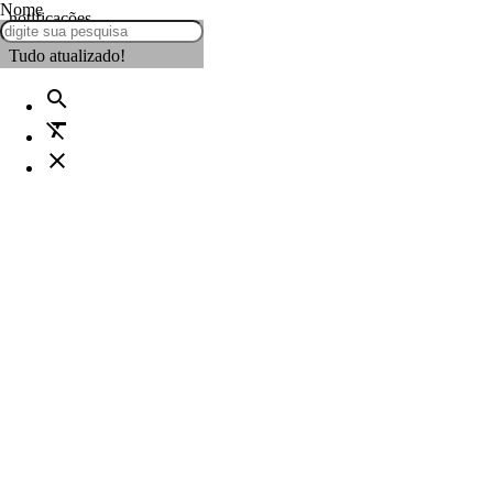
Nome
notificações
Tudo atualizado!
search
format_clear
close