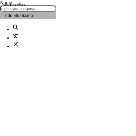
Nome
notificações
Tudo atualizado!
search
format_clear
close