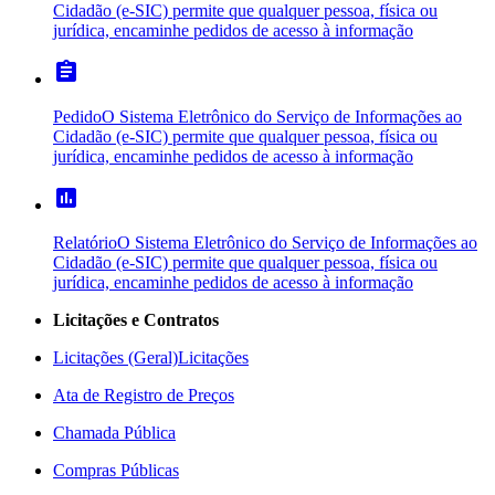
Cidadão (e-SIC) permite que qualquer pessoa, física ou
jurídica, encaminhe pedidos de acesso à informação
assignment
Pedido
O Sistema Eletrônico do Serviço de Informações ao
Cidadão (e-SIC) permite que qualquer pessoa, física ou
jurídica, encaminhe pedidos de acesso à informação
poll
Relatório
O Sistema Eletrônico do Serviço de Informações ao
Cidadão (e-SIC) permite que qualquer pessoa, física ou
jurídica, encaminhe pedidos de acesso à informação
Licitações e Contratos
Licitações (Geral)
Licitações
Ata de Registro de Preços
Chamada Pública
Compras Públicas