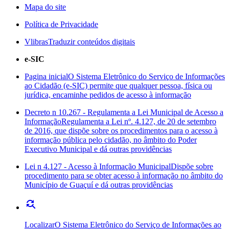
Mapa do site
Política de Privacidade
Vlibras
Traduzir conteúdos digitais
e-SIC
Pagina inicial
O Sistema Eletrônico do Serviço de Informações
ao Cidadão (e-SIC) permite que qualquer pessoa, física ou
jurídica, encaminhe pedidos de acesso à informação
Decreto n 10.267 - Regulamenta a Lei Municipal de Acesso a
Informação
Regulamenta a Lei nº. 4.127, de 20 de setembro
de 2016, que dispõe sobre os procedimentos para o acesso à
informação pública pelo cidadão, no âmbito do Poder
Executivo Municipal e dá outras providências
Lei n 4.127 - Acesso à Informação Municipal
Dispõe sobre
procedimento para se obter acesso à informação no âmbito do
Município de Guaçuí e dá outras providências
find_replace
Localizar
O Sistema Eletrônico do Serviço de Informações ao