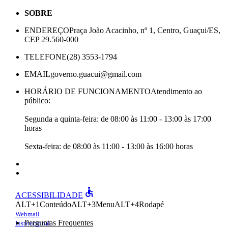
SOBRE
ENDEREÇO
Praça João Acacinho, nº 1, Centro, Guaçui/ES,
CEP 29.560-000
TELEFONE
(28) 3553-1794
EMAIL
governo.guacui@gmail.com
HORÁRIO DE FUNCIONAMENTO
Atendimento ao
público:
Segunda a quinta-feira: de 08:00 às 11:00 - 13:00 às 17:00
horas
Sexta-feira: de 08:00 às 11:00 - 13:00 às 16:00 horas
accessible
ACESSIBILIDADE
ALT+1
Conteúdo
ALT+3
Menu
ALT+4
Rodapé
Webmail
Perguntas Frequentes
Institucional