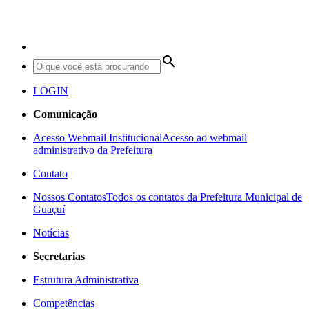
search
LOGIN
Comunicação
Acesso Webmail Institucional
Acesso ao webmail
administrativo da Prefeitura
Contato
Nossos Contatos
Todos os contatos da Prefeitura Municipal de
Guaçuí
Notícias
Secretarias
Estrutura Administrativa
Competências