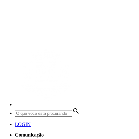
search
LOGIN
Comunicação