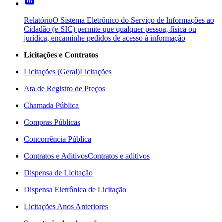
poll
Relatório
O Sistema Eletrônico do Serviço de Informações ao
Cidadão (e-SIC) permite que qualquer pessoa, física ou
jurídica, encaminhe pedidos de acesso à informação
Licitações e Contratos
Licitações (Geral)
Licitações
Ata de Registro de Preços
Chamada Pública
Compras Públicas
Concorrência Pública
Contratos e Aditivos
Contratos e aditivos
Dispensa de Licitação
Dispensa Eletrônica de Licitação
Licitações Anos Anteriores