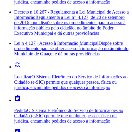
jurídica, encaminhe pedidos de acesso à informação
Decreto n 10.267 - Regulamenta a Lei Municipal de Acesso a
Informação
Regulamenta a Lei nº. 4.127, de 20 de setembro
de 2016, que dispõe sobre os procedimentos para o acesso à
informação pública pelo cidadão, no âmbito do Poder
Executivo Municipal e dá outras providências
Lei n 4.127 - Acesso à Informação Municipal
Dispõe sobre
procedimento para se obter acesso à informação no âmbito do
Município de Guaçuí e dá outras providências
find_replace
Localizar
O Sistema Eletrônico do Serviço de Informações ao
Cidadão (e-SIC) permite que qualquer pessoa, física ou
jurídica, encaminhe pedidos de acesso à informação
assignment
Pedido
O Sistema Eletrônico do Serviço de Informações ao
Cidadão (e-SIC) permite que qualquer pessoa, física ou
jurídica, encaminhe pedidos de acesso à informação