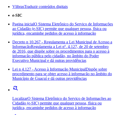
Vlibras
Traduzir conteúdos digitais
e-SIC
Pagina inicial
O Sistema Eletrônico do Serviço de Informações
ao Cidadão (e-SIC) permite que qualquer pessoa, física ou
jurídica, encaminhe pedidos de acesso à informação
Decreto n 10.267 - Regulamenta a Lei Municipal de Acesso a
Informação
Regulamenta a Lei nº. 4.127, de 20 de setembro
de 2016, que dispõe sobre os procedimentos para o acesso à
informação pública pelo cidadão, no âmbito do Poder
Executivo Municipal e dá outras providências
Lei n 4.127 - Acesso à Informação Municipal
Dispõe sobre
procedimento para se obter acesso à informação no âmbito do
Município de Guaçuí e dá outras providências
find_replace
Localizar
O Sistema Eletrônico do Serviço de Informações ao
Cidadão (e-SIC) permite que qualquer pessoa, física ou
jurídica, encaminhe pedidos de acesso à informação