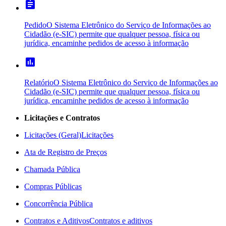
assignment
Pedido
O Sistema Eletrônico do Serviço de Informações ao
Cidadão (e-SIC) permite que qualquer pessoa, física ou
jurídica, encaminhe pedidos de acesso à informação
poll
Relatório
O Sistema Eletrônico do Serviço de Informações ao
Cidadão (e-SIC) permite que qualquer pessoa, física ou
jurídica, encaminhe pedidos de acesso à informação
Licitações e Contratos
Licitações (Geral)
Licitações
Ata de Registro de Preços
Chamada Pública
Compras Públicas
Concorrência Pública
Contratos e Aditivos
Contratos e aditivos