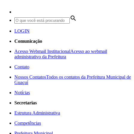
search
LOGIN
Comunicação
Acesso Webmail Institucional
Acesso ao webmail
administrativo da Prefeitura
Contato
Nossos Contatos
Todos os contatos da Prefeitura Municipal de
Guaçuí
Notícias
Secretarias
Estrutura Administrativa
Competências
Prefeitura Municipal