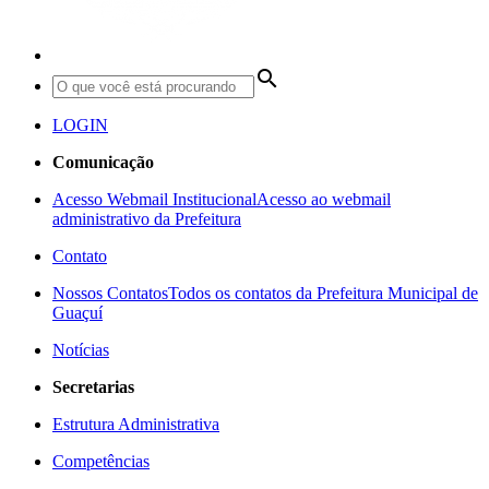
search
LOGIN
Comunicação
Acesso Webmail Institucional
Acesso ao webmail
administrativo da Prefeitura
Contato
Nossos Contatos
Todos os contatos da Prefeitura Municipal de
Guaçuí
Notícias
Secretarias
Estrutura Administrativa
Competências