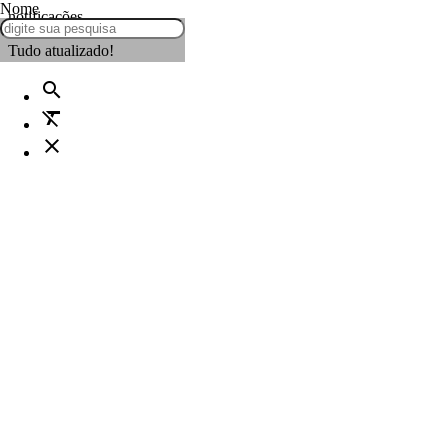
Nome
notificações
Tudo atualizado!
search
format_clear
close