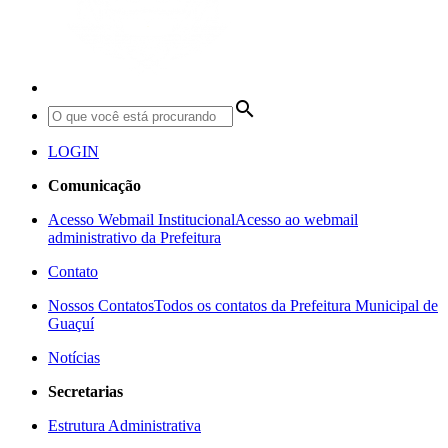
search
LOGIN
Comunicação
Acesso Webmail Institucional
Acesso ao webmail
administrativo da Prefeitura
Contato
Nossos Contatos
Todos os contatos da Prefeitura Municipal de
Guaçuí
Notícias
Secretarias
Estrutura Administrativa