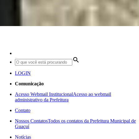
search
LOGIN
Comunicação
Acesso Webmail Institucional
Acesso ao webmail
administrativo da Prefeitura
Contato
Nossos Contatos
Todos os contatos da Prefeitura Municipal de
Guaçuí
Notícias