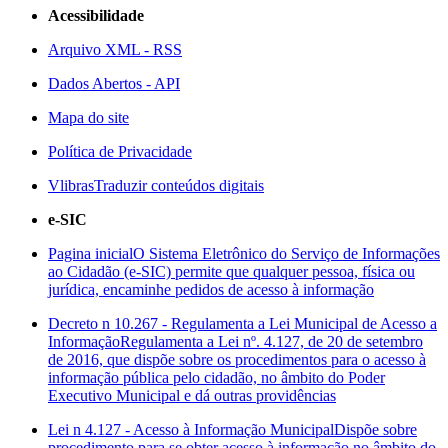
Acessibilidade
Arquivo XML - RSS
Dados Abertos - API
Mapa do site
Política de Privacidade
Vlibras
Traduzir conteúdos digitais
e-SIC
Pagina inicial
O Sistema Eletrônico do Serviço de Informações
ao Cidadão (e-SIC) permite que qualquer pessoa, física ou
jurídica, encaminhe pedidos de acesso à informação
Decreto n 10.267 - Regulamenta a Lei Municipal de Acesso a
Informação
Regulamenta a Lei nº. 4.127, de 20 de setembro
de 2016, que dispõe sobre os procedimentos para o acesso à
informação pública pelo cidadão, no âmbito do Poder
Executivo Municipal e dá outras providências
Lei n 4.127 - Acesso à Informação Municipal
Dispõe sobre
procedimento para se obter acesso à informação no âmbito do