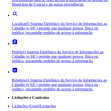
Município de Guaçuí e dá outras providências
find_replace
Localizar
O Sistema Eletrônico do Serviço de Informações ao
Cidadão (e-SIC) permite que qualquer pessoa, física ou
jurídica, encaminhe pedidos de acesso à informação
assignment
Pedido
O Sistema Eletrônico do Serviço de Informações ao
Cidadão (e-SIC) permite que qualquer pessoa, física ou
jurídica, encaminhe pedidos de acesso à informação
poll
Relatório
O Sistema Eletrônico do Serviço de Informações ao
Cidadão (e-SIC) permite que qualquer pessoa, física ou
jurídica, encaminhe pedidos de acesso à informação
Licitações e Contratos
Licitações (Geral)
Licitações