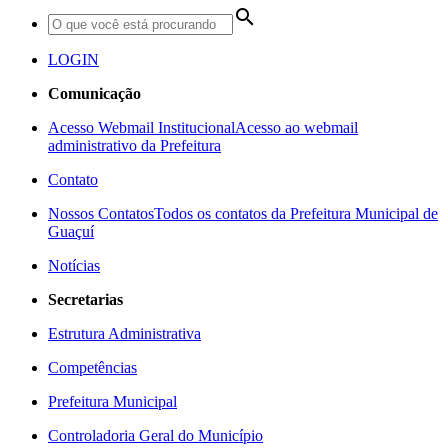
search
LOGIN
Comunicação
Acesso Webmail Institucional
Acesso ao webmail
administrativo da Prefeitura
Contato
Nossos Contatos
Todos os contatos da Prefeitura Municipal de
Guaçuí
Notícias
Secretarias
Estrutura Administrativa
Competências
Prefeitura Municipal
Controladoria Geral do Município