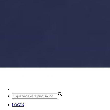
search
LOGIN