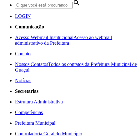
search
LOGIN
Comunicação
Acesso Webmail Institucional
Acesso ao webmail
administrativo da Prefeitura
Contato
Nossos Contatos
Todos os contatos da Prefeitura Municipal de
Guaçuí
Notícias
Secretarias
Estrutura Administrativa
Competências
Prefeitura Municipal
Controladoria Geral do Município