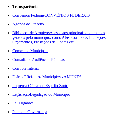
Transparência
Convênios Federais
CONVÊNIOS FEDERAIS
Agenda do Prefeito
Biblioteca de Arquivos
Acesso aos principais documentos
gerados pelo município, como Atas, Contratos, Licitações,
Orçamentos, Prestações de Contas etc.
Conselhos Municipais
Consultas e Audiências Públicas
Controle Interno
Diário Oficial dos Municípios - AMUNES
Imprensa Oficial do Espírito Santo
Legislação
Legislação do Município
Lei Orgânica
Plano de Governança