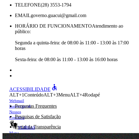
TELEFONE
(28) 3553-1794
EMAIL
governo.guacui@gmail.com
HORÁRIO DE FUNCIONAMENTO
Atendimento ao
público:
Segunda a quinta-feira: de 08:00 às 11:00 - 13:00 às 17:00
horas
Sexta-feira: de 08:00 às 11:00 - 13:00 às 16:00 horas
accessible
ACESSIBILIDADE
ALT+1
Conteúdo
ALT+3
Menu
ALT+4
Rodapé
Webmail
Perguntas Frequentes
Institucional
Nossos
Pesquisas de Satisfação
Contatos
Portal da Transparência
VLIBRAS
Mapa
e-Ouv
do site