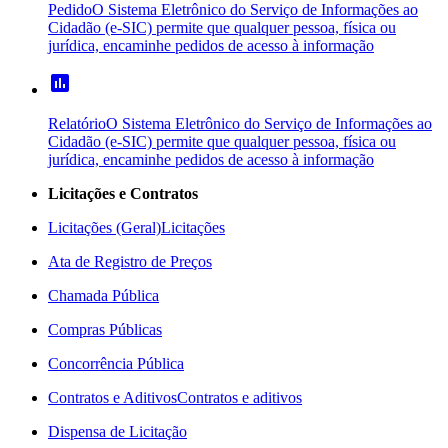
Pedido
O Sistema Eletrônico do Serviço de Informações ao
Cidadão (e-SIC) permite que qualquer pessoa, física ou
jurídica, encaminhe pedidos de acesso à informação
poll
Relatório
O Sistema Eletrônico do Serviço de Informações ao
Cidadão (e-SIC) permite que qualquer pessoa, física ou
jurídica, encaminhe pedidos de acesso à informação
Licitações e Contratos
Licitações (Geral)
Licitações
Ata de Registro de Preços
Chamada Pública
Compras Públicas
Concorrência Pública
Contratos e Aditivos
Contratos e aditivos
Dispensa de Licitação