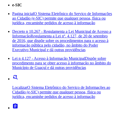
e-SIC
Pagina inicial
O Sistema Eletrônico do Serviço de Informações
ao Cidadão (e-SIC) permite que qualquer pessoa, física ou
jurídica, encaminhe pedidos de acesso à informação
Decreto n 10.267 - Regulamenta a Lei Municipal de Acesso a
Informação
Regulamenta a Lei nº. 4.127, de 20 de setembro
de 2016, que dispõe sobre os procedimentos para o acesso à
informação pública pelo cidadão, no âmbito do Poder
Executivo Municipal e dá outras providências
Lei n 4.127 - Acesso à Informação Municipal
Dispõe sobre
procedimento para se obter acesso à informação no âmbito do
Município de Guaçuí e dá outras providências
find_replace
Localizar
O Sistema Eletrônico do Serviço de Informações ao
Cidadão (e-SIC) permite que qualquer pessoa, física ou
jurídica, encaminhe pedidos de acesso à informação
assignment