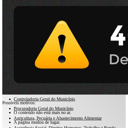
Dados
e-Sic
abertos
ARQUIVO XML
Acompanhamento de Obras Públicas
RSS
Perguntas
Emissão Nota Fiscal de Serviços Eletrônica
frequentes
Boletim Meteorológico
Mapa Meteorológico
Feriados e Pontos Facultativos
Estrutura Administrativa
Competências
Prefeitura Municipal
Controladoria Geral do Município
Possíveis motivos:
Procuradoria Geral do Município
O conteúdo não está mais no ar.
Agricultura, Pecuária e Abastecimento Alimentar
A página mudou de lugar.
Assistência Social, Direitos Humanos, Trabalho e Renda