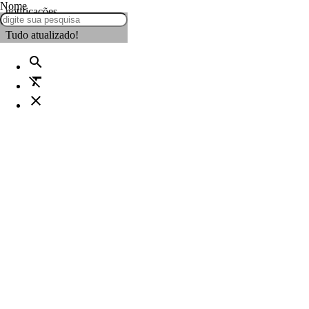
Nome
notificações
Tudo atualizado!
search
format_clear
close