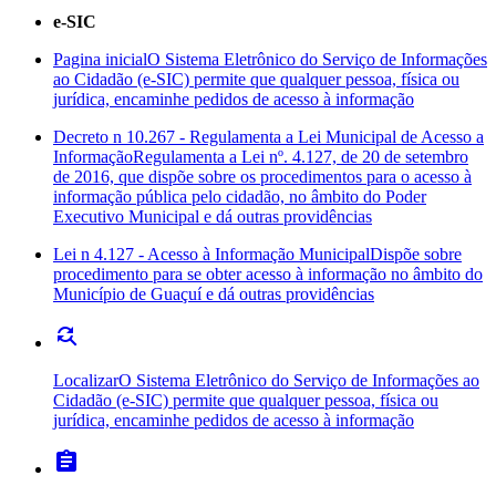
e-SIC
Pagina inicial
O Sistema Eletrônico do Serviço de Informações
ao Cidadão (e-SIC) permite que qualquer pessoa, física ou
jurídica, encaminhe pedidos de acesso à informação
Decreto n 10.267 - Regulamenta a Lei Municipal de Acesso a
Informação
Regulamenta a Lei nº. 4.127, de 20 de setembro
de 2016, que dispõe sobre os procedimentos para o acesso à
informação pública pelo cidadão, no âmbito do Poder
Executivo Municipal e dá outras providências
Lei n 4.127 - Acesso à Informação Municipal
Dispõe sobre
procedimento para se obter acesso à informação no âmbito do
Município de Guaçuí e dá outras providências
find_replace
Localizar
O Sistema Eletrônico do Serviço de Informações ao
Cidadão (e-SIC) permite que qualquer pessoa, física ou
jurídica, encaminhe pedidos de acesso à informação
assignment