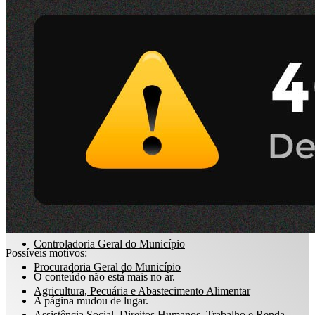
Dados
e-Sic
abertos
ARQUIVO XML
Acompanhamento de Obras Públicas
RSS
Perguntas
Emissão Nota Fiscal de Serviços Eletrônica
frequentes
Boletim Meteorológico
Mapa Meteorológico
Feriados e Pontos Facultativos
Estrutura Administrativa
Competências
Prefeitura Municipal
Controladoria Geral do Município
Possíveis motivos:
Procuradoria Geral do Município
O conteúdo não está mais no ar.
Agricultura, Pecuária e Abastecimento Alimentar
A página mudou de lugar.
Assistência Social, Direitos Humanos, Trabalho e Renda