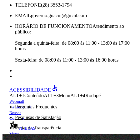
TELEFONE
(28) 3553-1794
EMAIL
governo.guacui@gmail.com
HORÁRIO DE FUNCIONAMENTO
Atendimento ao
público:
Segunda a quinta-feira: de 08:00 às 11:00 - 13:00 às 17:00
horas
Sexta-feira: de 08:00 às 11:00 - 13:00 às 16:00 horas
accessible
ACESSIBILIDADE
ALT+1
Conteúdo
ALT+3
Menu
ALT+4
Rodapé
Webmail
Perguntas Frequentes
Institucional
Nossos
Pesquisas de Satisfação
Contatos
Portal da Transparência
VLIBRAS
Mapa
e-Ouv
do site