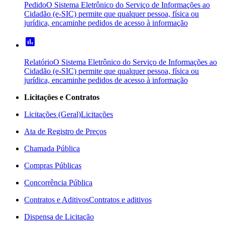
Pedido
O Sistema Eletrônico do Serviço de Informações ao
Cidadão (e-SIC) permite que qualquer pessoa, física ou
jurídica, encaminhe pedidos de acesso à informação
poll
Relatório
O Sistema Eletrônico do Serviço de Informações ao
Cidadão (e-SIC) permite que qualquer pessoa, física ou
jurídica, encaminhe pedidos de acesso à informação
Licitações e Contratos
Licitações (Geral)
Licitações
Ata de Registro de Preços
Chamada Pública
Compras Públicas
Concorrência Pública
Contratos e Aditivos
Contratos e aditivos
Dispensa de Licitação