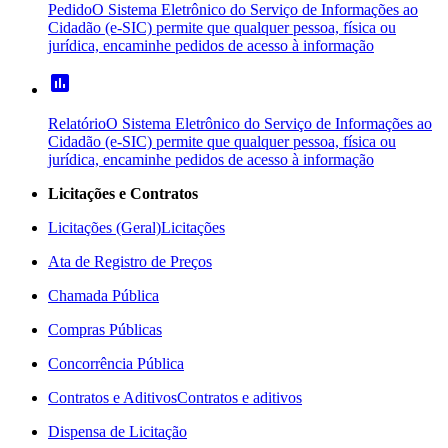
Pedido
O Sistema Eletrônico do Serviço de Informações ao
Cidadão (e-SIC) permite que qualquer pessoa, física ou
jurídica, encaminhe pedidos de acesso à informação
poll
Relatório
O Sistema Eletrônico do Serviço de Informações ao
Cidadão (e-SIC) permite que qualquer pessoa, física ou
jurídica, encaminhe pedidos de acesso à informação
Licitações e Contratos
Licitações (Geral)
Licitações
Ata de Registro de Preços
Chamada Pública
Compras Públicas
Concorrência Pública
Contratos e Aditivos
Contratos e aditivos
Dispensa de Licitação