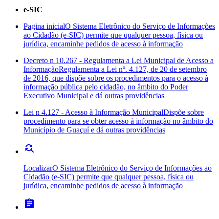
e-SIC
Pagina inicial
O Sistema Eletrônico do Serviço de Informações
ao Cidadão (e-SIC) permite que qualquer pessoa, física ou
jurídica, encaminhe pedidos de acesso à informação
Decreto n 10.267 - Regulamenta a Lei Municipal de Acesso a
Informação
Regulamenta a Lei nº. 4.127, de 20 de setembro
de 2016, que dispõe sobre os procedimentos para o acesso à
informação pública pelo cidadão, no âmbito do Poder
Executivo Municipal e dá outras providências
Lei n 4.127 - Acesso à Informação Municipal
Dispõe sobre
procedimento para se obter acesso à informação no âmbito do
Município de Guaçuí e dá outras providências
find_replace
Localizar
O Sistema Eletrônico do Serviço de Informações ao
Cidadão (e-SIC) permite que qualquer pessoa, física ou
jurídica, encaminhe pedidos de acesso à informação
assignment