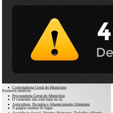
Dados
e-Sic
abertos
ARQUIVO XML
Acompanhamento de Obras Públicas
RSS
Perguntas
Emissão Nota Fiscal de Serviços Eletrônica
frequentes
Boletim Meteorológico
Mapa Meteorológico
Feriados e Pontos Facultativos
Estrutura Administrativa
Competências
Prefeitura Municipal
Controladoria Geral do Município
Possíveis motivos:
Procuradoria Geral do Município
O conteúdo não está mais no ar.
Agricultura, Pecuária e Abastecimento Alimentar
A página mudou de lugar.
Assistência Social, Direitos Humanos, Trabalho e Renda