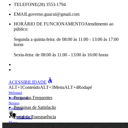
TELEFONE
(28) 3553-1794
EMAIL
governo.guacui@gmail.com
HORÁRIO DE FUNCIONAMENTO
Atendimento ao
público:
Segunda a quinta-feira: de 08:00 às 11:00 - 13:00 às 17:00
horas
Sexta-feira: de 08:00 às 11:00 - 13:00 às 16:00 horas
accessible
ACESSIBILIDADE
ALT+1
Conteúdo
ALT+3
Menu
ALT+4
Rodapé
Webmail
Perguntas Frequentes
Institucional
Nossos
Pesquisas de Satisfação
Contatos
Portal da Transparência
VLIBRAS
Mapa
e-Ouv
do site